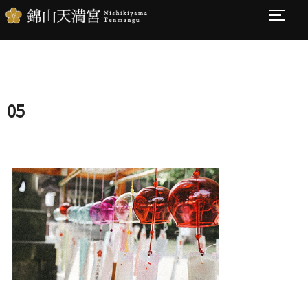
コ
サイド
検
ン
索
テ
対
ン
象:
ツ
05
へ
ス
キ
ッ
プ